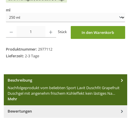
auswählen
ml
Produkt Anzahl: Gib den gewünschten Wert ein oder benutze die Schaltflächen um
Stück
In den Warenkorb
Produktnummer:
2977112
Lieferzeit:
2-3 Tage
Beschreibung
Nachfolgeprodukt vom beliebten Sport Lavit Duschfit Grapefruit
Duschgel mit angenehm frischem Kühleffekt kein lästiges Na…
Mehr
Bewertungen