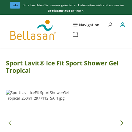
Zum Hauptinhalt springen
Info
Bitte beachten Sie, unsere geänderten Lieferzeiten während wir uns im
Betriebsurlaub
befinden.
Navigation
Sport Lavit® Ice Fit Sport Shower Gel
Tropical
Bildergalerie überspringen