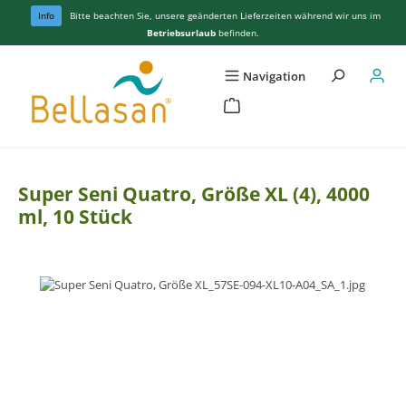
Zum Hauptinhalt springen
Info
Bitte beachten Sie, unsere geänderten Lieferzeiten während wir uns im
Betriebsurlaub
befinden.
Navigation
Super Seni Quatro, Größe XL (4), 4000
ml, 10 Stück
Bildergalerie überspringen