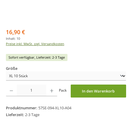
Regulärer Preis:
16,90 €
Inhalt:
10
Preise inkl. MwSt. zzgl. Versandkosten
Sofort verfügbar, Lieferzeit: 2-3 Tage
auswählen
Größe
Produkt Anzahl: Gib den gewünschten Wert ein oder benutze die Schaltflächen um
Pack
In den Warenkorb
Produktnummer:
57SE-094-XL10-A04
Lieferzeit:
2-3 Tage